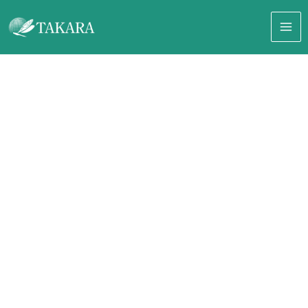
内
容
を
ス
キ
ッ
プ
Create
Your
Dream
新座市の大規模修繕・戸建修繕を手掛ける建設会社